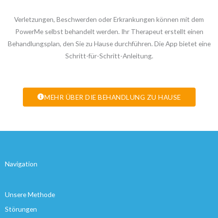
Verletzungen, Beschwerden oder Erkrankungen können mit dem
PowerMe selbst behandelt werden. Ihr Therapeut erstellt einen
Behandlungsplan, den Sie zu Hause durchführen. Die App bietet eine
Schritt-für-Schritt-Anleitung.
MEHR ÜBER DIE BEHANDLUNG ZU HAUSE
Navigation
Unsere Methode
Störungen