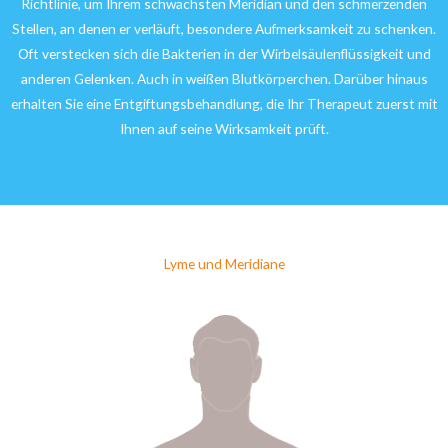
Richtlinie, um Ihrem schwächsten Meridian und den schmerzenden
Stellen, an denen er verläuft, besondere Aufmerksamkeit zu schenken.
Oft verstecken sich die Bakterien in der Wirbelsäulenflüssigkeit und
anderen Gelenken. Auch in weißen Blutkörperchen. Darüber hinaus
erhalten Sie eine Entgiftungsbehandlung, die Ihr Therapeut zuerst mit
Ihnen auf seine Wirksamkeit prüft.
Lyme und Meridiane