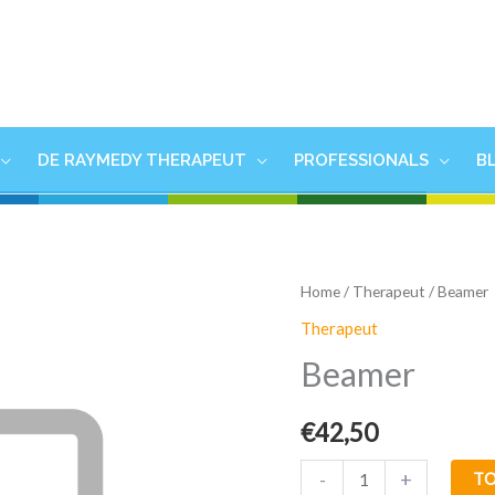
DE RAYMEDY THERAPEUT
PROFESSIONALS
B
Beamer
Home
/
Therapeut
/ Beamer
aantal
Therapeut
Beamer
€
42,50
-
+
T