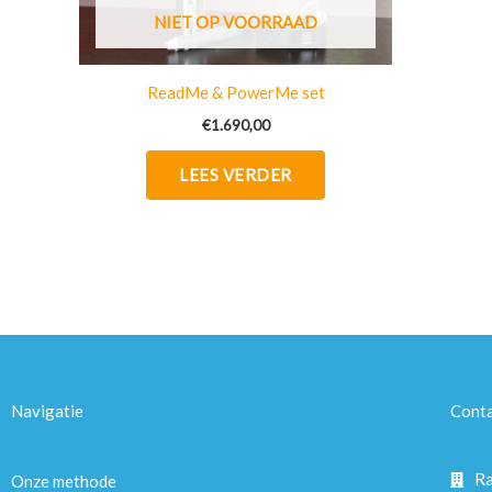
NIET OP VOORRAAD
ReadMe & PowerMe set
€
1.690,00
LEES VERDER
Navigatie
Cont
Ra
Onze methode