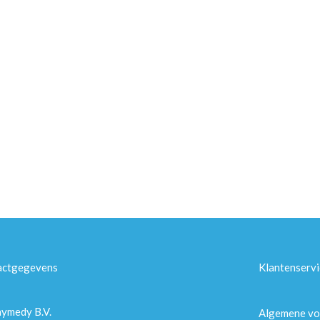
actgegevens
Klantenservi
ymedy B.V.
Algemene v